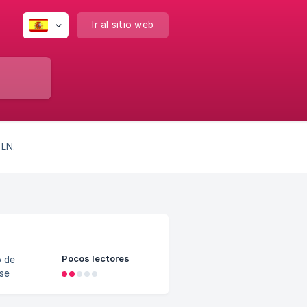
Ir al sitio web
 LN.
Pocos lectores
 se
tcoin,