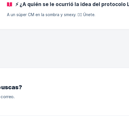
⚡ ¿A quién se le ocurrió la idea del protocolo
A un súper CM en la sombra y smexy. 🐱‍💻 Únete.
buscas?
 correo.