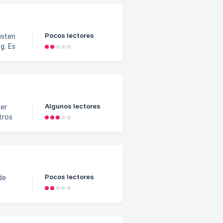
 dinero
Pocos lectores
ng. Es
les
ios,
Algunos lectores
tros
Pocos lectores
 la