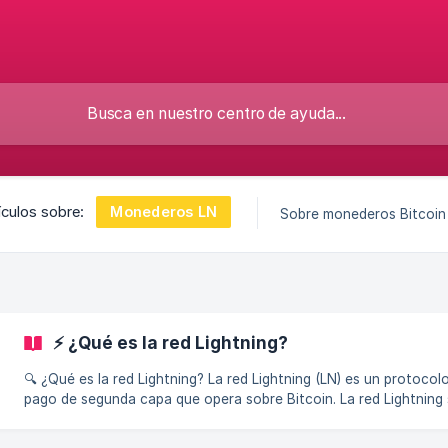
Monederos LN
ículos sobre:
Sobre monederos Bitcoin
⚡ ¿Qué es la red Lightning?
🔍 ¿Qué es la red Lightning? La red Lightning (LN) es un protocolo de
pago de segunda capa que opera sobre Bitcoin. La red Lightning
creó para resolver los problemas de escalabilidad asociados a Bi
haciéndola más rápida, más barata y más fácil de usar, pero