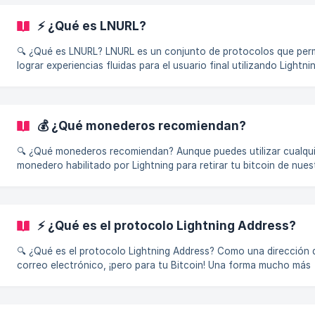
manteniendo el mismo nivel de seguridad. Se utiliza para el tipo de
pagos que se espera al salir de compras: rápido, barato y fiable.
⚡ ¿Qué es LNURL?
También permite realizar micropagos: el envío de _cantidades de
extrema
🔍 ¿Qué es LNURL? LNURL es un conjunto de protocolos que permiten
lograr experiencias fluidas para el usuario final utilizando Lightni
una especificación que define la comunicación de canales latera
entre las aplicaciones de monederos y los proveedores de servic
evitando la centralización.
💰 ¿Qué monederos recomiendan?
🔍 ¿Qué monederos recomiendan? Aunque puedes utilizar cualquier
monedero habilitado por Lightning para retirar tu bitcoin de nues
juegos, aquí tienes algunos monederos que recomendamos: ✨ Blixt
Wallet: Android / iOS 🟦 Blue Wallet: Android / [iOS]
(https://apps.apple.com/app/bluewallet-bitcoin-wall
⚡ ¿Qué es el protocolo Lightning Address?
🔍 ¿Qué es el protocolo Lightning Address? Como una dirección de
correo electrónico, ¡pero para tu Bitcoin! Una forma mucho más
sencilla para que cualquier persona le envíe Bitcoin al instante en
red Lightning.