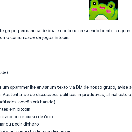
te grupo permaneça de boa e continue crescendo bonito, enquanto
 como comunidade de jogos Bitcoin:
ude)
e um spammer lhe enviar um texto via DM de nosso grupo, avise a
a. Abstenha-se de discussões políticas improdutivas, afinal este 
afiliados (você será banido)
antes em bitcoin
acismo ou discurso de ódio
r ou pedir dinheiro
 links no contexto de uma discussão