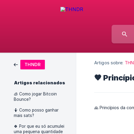
Artigos sobre:
THN
THNDR
🧡 Princíp
Artigos relacionados
🧊 Como jogar Bitcoin
Bounce?
🙏 Princípios da 
🤷 Como posso ganhar
mais sats?
🍀 Por que eu só acumulei
uma pequena quantidade