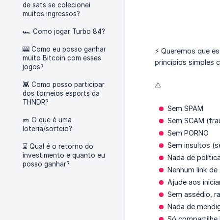
de sats se colecionei
muitos ingressos?
🏎️ Como jogar Turbo 84?
🎰 Como eu posso ganhar
⚡️ Queremos que es
muito Bitcoin com esses
princípios simples
jogos?
👾 Como posso participar
⚠️
dos torneios esports da
THNDR?
Sem SPAM
🎫 O que é uma
Sem SCAM (fra
loteria/sorteio?
Sem PORNO
Sem insultos (s
⌛️ Qual é o retorno do
investimento e quanto eu
Nada de polític
posso ganhar?
Nenhum link de 
Ajude aos inici
Sem assédio, r
Nada de mendiga
Só compartilhe