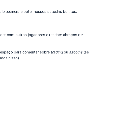
s bitcoiners e obter nossos satoshis bonitos.
ender com outros jogadores e receber abraços 👉
 espaço para comentar sobre
trading
ou
altcoins
(se
ados nisso).