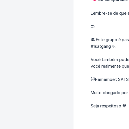
Lembre-se de que es
🤝
👾 Este grupo é pa
#1satgang ✨.
Você também pode 
você realmente quer
🐱Remember: SATS /
Muito obrigado por
Seja respeitoso 🧡