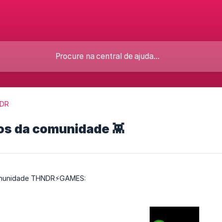
DR
ios da comunidade 👾
comunidade THNDR⚡️GAMES: